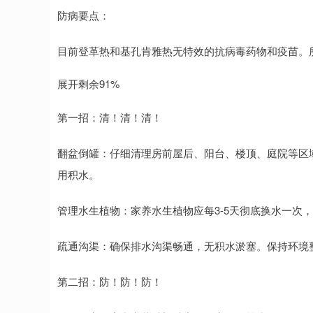
防病要点：
目前登革热和基孔肯雅热无特效的抗病毒药物和疫苗。
展开剩余91%
第一招：清！清！清！
翻盆倒罐：仔细清理房前屋后、阳台、楼顶、庭院等区
用积水。
管理水生植物：家养水生植物应每3-5天彻底换水一次
疏通沟渠：确保排水沟渠畅通，无积水淤塞。保持环境
第二招：防！防！防！