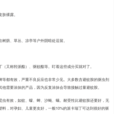
皮肤裸露。
在树荫、草丛、凉亭等户外阴暗处逗留。
丁（又称羟派酯）、驱蚊酯等。盯着这些成分买就对了。
蜱等都有效，严重不良反应也非常少见。大多数含避蚊胺的驱虫剂
其他需要涂抹的产品，因为反复涂抹会导致接触过量避蚊胺。
昆虫有效，如蚊、蠓、蜱、沙蝇、螨。耐受性比避蚊胺还要好，无
塑料，对孕妇、儿童更友好，一般10%的派卡瑞丁可达到很好的驱