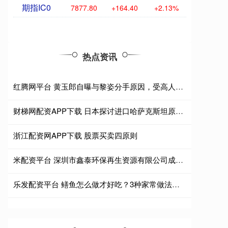
期指IC0
7877.80
+164.40
+2.13%
热点资讯
红腾网平台 黄玉郎自曝与黎姿分手原因，受高人指点放弃忘年恋，曾在一起三年
财梯网配资APP下载 日本探讨进口哈萨克斯坦原油以应对中东断供风险
浙江配资网APP下载 股票买卖四原则
米配资平台 深圳市鑫泰环保再生资源有限公司成立 注册资本100万人民币
乐发配资平台 鳝鱼怎么做才好吃？3种家常做法，鲜嫩不腥，下饭又解馋