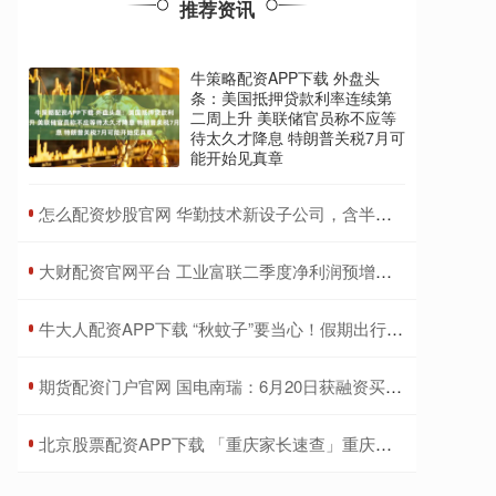
推荐资讯
牛策略配资APP下载 外盘头
条：美国抵押贷款利率连续第
二周上升 美联储官员称不应等
待太久才降息 特朗普关税7月可
能开始见真章
​怎么配资炒股官网 华勤技术新设子公司，含半导体器件相关业务
​大财配资官网平台 工业富联二季度净利润预增约五成，云计算业务高速增长
​牛大人配资APP下载 “秋蚊子”要当心！假期出行注意防范→
​期货配资门户官网 国电南瑞：6月20日获融资买入1.06亿元，占当日流入资金比例为33.45%
​北京股票配资APP下载 「重庆家长速查」重庆天佑儿童医院纪烈琴医生详解：孩子总眨眼睛、说脏话？分清“简单抽动”和“复杂抽动”，家长第一步做对很重要！