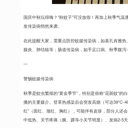
国庆中秋玩得嗨？“秋蚊子”可没放假！再加上秋季气温
发传染病悄然来袭。
在此提醒大家，需重点防控蚊媒传染病，如基孔肯雅热
腺炎、肺结核等；肠道传染病，如手足口病、秋季腹泻
一
警惕蚊媒传染病
秋季是蚊虫繁殖的“黄金季节”，特别是俗称“花斑蚊”的
播的主要媒介。登革热感染后会突发高烧（可达39℃-4
红”（面红、颈红、胸红），可能伴有皮疹，部分人还会
中低热、关节疼痛（腕、踝等小关节明显）、发病2-5