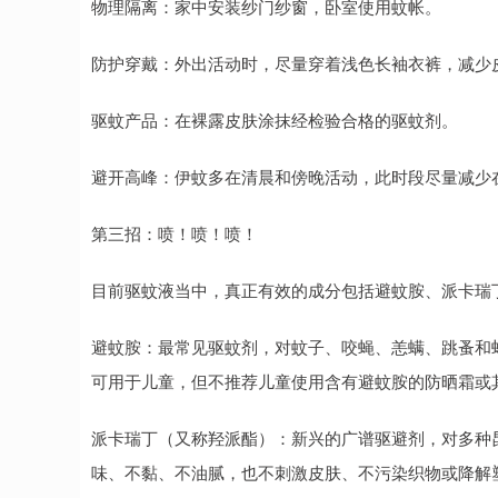
物理隔离：家中安装纱门纱窗，卧室使用蚊帐。
防护穿戴：外出活动时，尽量穿着浅色长袖衣裤，减少
驱蚊产品：在裸露皮肤涂抹经检验合格的驱蚊剂。
避开高峰：伊蚊多在清晨和傍晚活动，此时段尽量减少
第三招：喷！喷！喷！
目前驱蚊液当中，真正有效的成分包括避蚊胺、派卡瑞
避蚊胺：最常见驱蚊剂，对蚊子、咬蝇、恙螨、跳蚤和
可用于儿童，但不推荐儿童使用含有避蚊胺的防晒霜或
派卡瑞丁（又称羟派酯）：新兴的广谱驱避剂，对多种
味、不黏、不油腻，也不刺激皮肤、不污染织物或降解