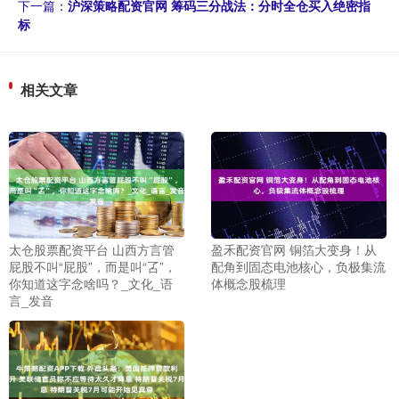
下一篇：
沪深策略配资官网 筹码三分战法：分时全仓买入绝密指
标
相关文章
太仓股票配资平台 山西方言管
盈禾配资官网 铜箔大变身！从
屁股不叫“屁股”，而是叫“叾”，
配角到固态电池核心，负极集流
你知道这字念啥吗？_文化_语
体概念股梳理
言_发音