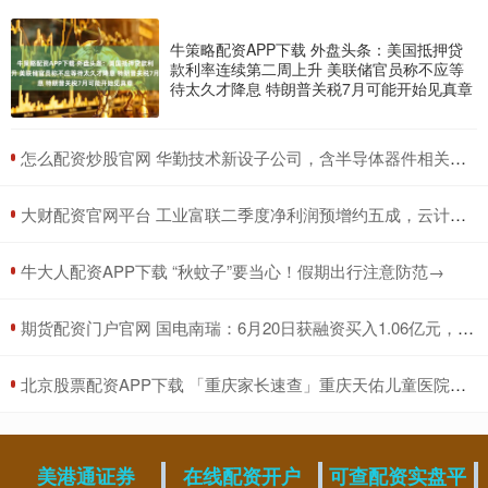
牛策略配资APP下载 外盘头条：美国抵押贷
款利率连续第二周上升 美联储官员称不应等
待太久才降息 特朗普关税7月可能开始见真章
​怎么配资炒股官网 华勤技术新设子公司，含半导体器件相关业务
​大财配资官网平台 工业富联二季度净利润预增约五成，云计算业务高速增长
​牛大人配资APP下载 “秋蚊子”要当心！假期出行注意防范→
​期货配资门户官网 国电南瑞：6月20日获融资买入1.06亿元，占当日流入资金比例为33.45%
​北京股票配资APP下载 「重庆家长速查」重庆天佑儿童医院纪烈琴医生详解：孩子总眨眼睛、说脏话？分清“简单抽动”和“复杂抽动”，家长第一步做对很重要！
美港通证券
在线配资开户
可查配资实盘平