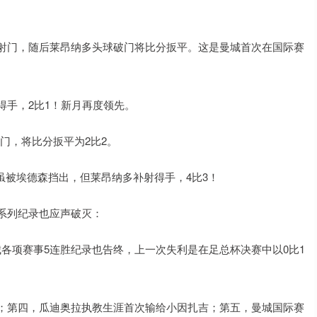
的射门，随后莱昂纳多头球破门将比分扳平。这是曼城首次在国际赛
得手，2比1！新月再度领先。
门，将比分扳平为2比2。
虽被埃德森挡出，但莱昂纳多补射得手，4比3！
系列纪录也应声破灭：
各项赛事5连胜纪录也告终，上一次失利是在足总杯决赛中以0比1
结；第四，瓜迪奥拉执教生涯首次输给小因扎吉；第五，曼城国际赛