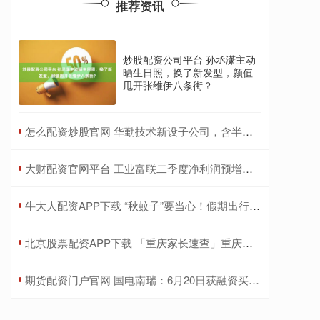
推荐资讯
炒股配资公司平台 孙丞潇主动
晒生日照，换了新发型，颜值
甩开张维伊八条街？
​怎么配资炒股官网 华勤技术新设子公司，含半导体器件相关业务
​大财配资官网平台 工业富联二季度净利润预增约五成，云计算业务高速增长
​牛大人配资APP下载 “秋蚊子”要当心！假期出行注意防范→
​北京股票配资APP下载 「重庆家长速查」重庆天佑儿童医院纪烈琴医生详解：孩子总眨眼睛、说脏话？分清“简单抽动”和“复杂抽动”，家长第一步做对很重要！
​期货配资门户官网 国电南瑞：6月20日获融资买入1.06亿元，占当日流入资金比例为33.45%