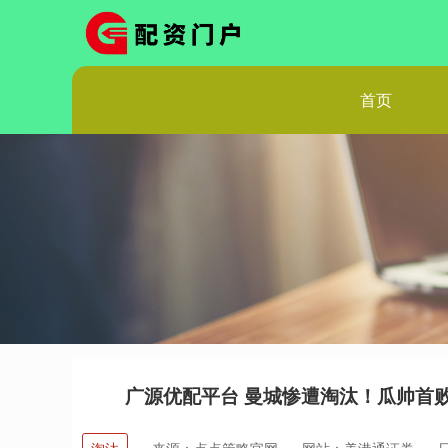
首页
广源优配平台 曼城惨遭淘汰！瓜帅首败