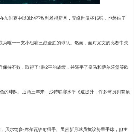
在加时赛中以3比4不敌利雅得新月，无缘世俱杯16强，也终结了
成为唯一一支小组赛三战全胜的球队。然而，面对尤文的比赛中失
样保持不败，取得了1胜2平的战绩，并逼平了皇马和萨尔茨堡等欧
出色的球队。近两三年来，沙特联赛水平飞速提升，许多球员拥有顶
远，贝尔纳多-席尔瓦铲射得手。虽然新月球员抗议努里手球，但主