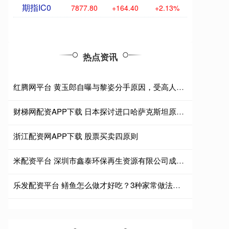
期指IC0
7877.80
+164.40
+2.13%
热点资讯
红腾网平台 黄玉郎自曝与黎姿分手原因，受高人指点放弃忘年恋，曾在一起三年
财梯网配资APP下载 日本探讨进口哈萨克斯坦原油以应对中东断供风险
浙江配资网APP下载 股票买卖四原则
米配资平台 深圳市鑫泰环保再生资源有限公司成立 注册资本100万人民币
乐发配资平台 鳝鱼怎么做才好吃？3种家常做法，鲜嫩不腥，下饭又解馋