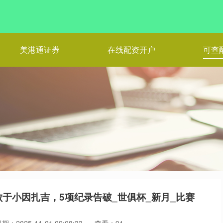
美港通证券
在线配资开户
可查
于小因扎吉，5项纪录告破_世俱杯_新月_比赛