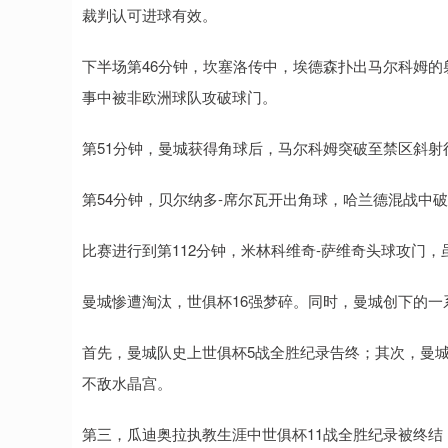
裁判认可进球有效。
下半场第46分钟，坎塞洛传中，埃德森扑出马尔科姆
事中被非欧洲球队攻破球门。
第51分钟，曼城获得角球后，马尔科姆突破至禁区斜射
第54分钟，贝尔纳多-席尔瓦开出角球，哈兰德混战中破
比赛进行到第112分钟，米林科维奇-萨维奇头球攻门，
曼城惨遭淘汰，世俱杯16强梦碎。同时，曼城创下的一
首先，曼城队史上世俱杯5战全胜纪录告终；其次，曼城
不敌水晶宫。
第三，瓜迪奥拉执教生涯中世俱杯11战全胜纪录被终