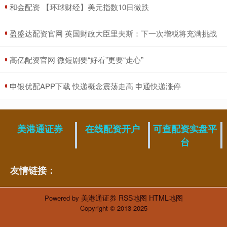
​和金配资 【环球财经】美元指数10日微跌
​盈盛达配资官网 英国财政大臣里夫斯：下一次增税将充满挑战
​高亿配资官网 微短剧要“好看”更要“走心”
​申银优配APP下载 快递概念震荡走高 申通快递涨停
美港通证券
在线配资开户
可查配资实盘平
台
友情链接：
美港通证券
RSS地图
HTML地图
Powered by
Copyright
© 2013-2025