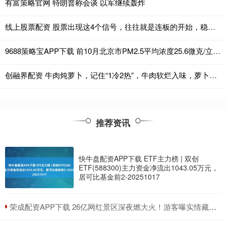
有富策略官网 特朗普称会谈 以军继续轰炸
线上股票配资 股票出现这4个信号，往往就是连板的开始，稳捉二波连板主升浪！
9688策略宝APP下载 前10月北京市PM2.5平均浓度25.6微克/立方米
创融界配资 牛肉炖萝卜，记住“1冷2热”，牛肉软烂入味，萝卜晶莹剔透，好吃
推荐资讯
快牛盘配资APP下载 ETF主力榜 | 双创
ETF(588300)主力资金净流出1043.05万元，
居可比基金前2-20251017
​荣成配资APP下载 26亿网红景区深夜燃大火！游客曝实情藏关联，更多内情藏不住了！