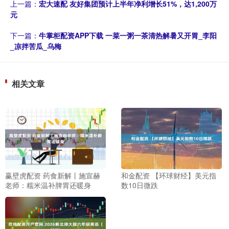
上一篇：
宏大速配 友好集团预计上半年净利增长51%，达1,200万
元
下一篇：
牛掌柜配资APP下载 一菜一粥一茶清热解暑又开胃_李阳
_凉拌苦瓜_乌梅
相关文章
赢壁虎配资 药食新解丨施宣赫
和金配资 【环球财经】美元指
老师：糯米温补脾胃还暖身
数10日微跌