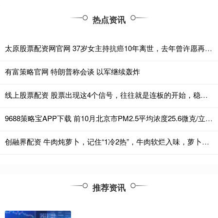
热点资讯
太原股票配资网官网 37岁女主持抗癌10年离世，去年曾许愿再活5年，讣告看哭网友
有富策略官网 特朗普称会谈 以军继续轰炸
线上股票配资 股票出现这4个信号，往往就是连板的开始，稳捉二波连板主升浪！
9688策略宝APP下载 前10月北京市PM2.5平均浓度25.6微克/立方米
创融界配资 牛肉炖萝卜，记住“1冷2热”，牛肉软烂入味，萝卜晶莹剔透，好吃
推荐资讯