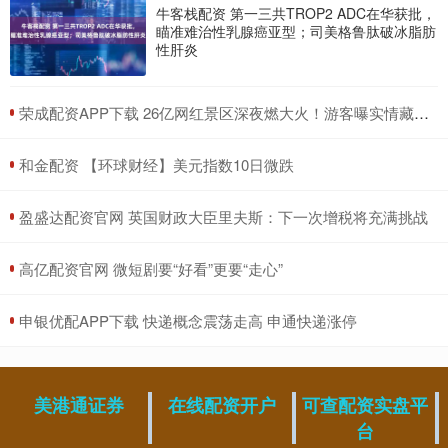
牛客栈配资 第一三共TROP2 ADC在华获批，
瞄准难治性乳腺癌亚型；司美格鲁肽破冰脂肪
性肝炎
​荣成配资APP下载 26亿网红景区深夜燃大火！游客曝实情藏关联，更多内情藏不住了！
​和金配资 【环球财经】美元指数10日微跌
​盈盛达配资官网 英国财政大臣里夫斯：下一次增税将充满挑战
​高亿配资官网 微短剧要“好看”更要“走心”
​申银优配APP下载 快递概念震荡走高 申通快递涨停
美港通证券
在线配资开户
可查配资实盘平
台