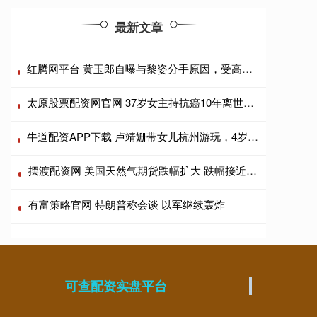
最新文章
红腾网平台 黄玉郎自曝与黎姿分手原因，受高人指点放弃忘年恋，曾在一起三年
太原股票配资网官网 37岁女主持抗癌10年离世，去年曾许愿再活5年，讣告看哭网友
牛道配资APP下载 卢靖姗带女儿杭州游玩，4岁女儿正面曝光，五官立体精致很像韩庚
摆渡配资网 美国天然气期货跌幅扩大 跌幅接近5%
有富策略官网 特朗普称会谈 以军继续轰炸
可查配资实盘平台