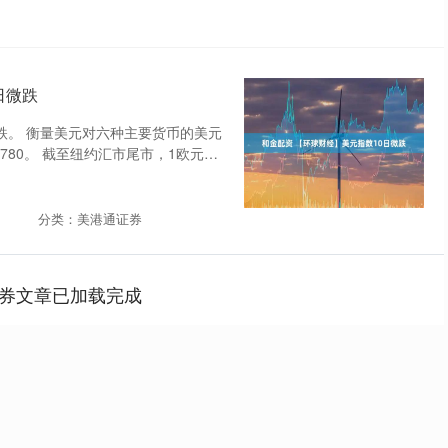
日微跌
微跌。 衡量美元对六种主要货币的美元
.780。 截至纽约汇市尾市，1欧元兑
分类：美港通证券
券文章已加载完成