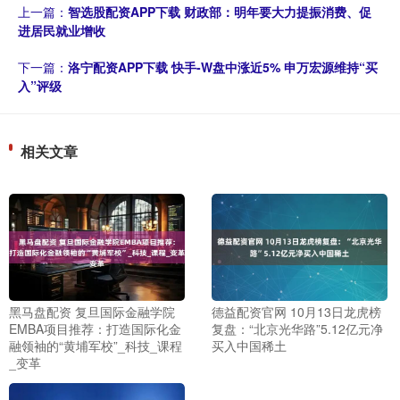
上一篇：
智选股配资APP下载 财政部：明年要大力提振消费、促
进居民就业增收
下一篇：
洛宁配资APP下载 快手-W盘中涨近5% 申万宏源维持“买
入”评级
相关文章
黑马盘配资 复旦国际金融学院
德益配资官网 10月13日龙虎榜
EMBA项目推荐：打造国际化金
复盘：“北京光华路”5.12亿元净
融领袖的“黄埔军校”_科技_课程
买入中国稀土
_变革