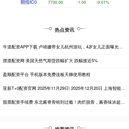
期指IC0
7730.00
-1.00
-0.01%
热点资讯
牛道配资APP下载 卢靖姗带女儿杭州游玩，4岁女儿正面曝光，五官立体精致很像韩庚
摆渡配资网 美国天然气期货跌幅扩大 跌幅接近5%
盈顺配资平台 手机版本免费连板天梯使用教程
亚新T+0配资官网 2025年11月29日\ 2025年12月20日 上海智能建造化工环保产业链招聘会 2025下半年排期表 社会招聘会（上海市中小企业服务大楼）
股票配资手续费 东北酱脊骨啃到过瘾！肉烂脱骨，酱香味浓超下饭