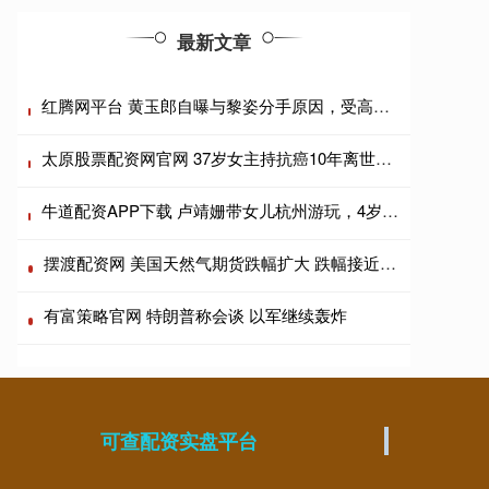
最新文章
红腾网平台 黄玉郎自曝与黎姿分手原因，受高人指点放弃忘年恋，曾在一起三年
太原股票配资网官网 37岁女主持抗癌10年离世，去年曾许愿再活5年，讣告看哭网友
牛道配资APP下载 卢靖姗带女儿杭州游玩，4岁女儿正面曝光，五官立体精致很像韩庚
摆渡配资网 美国天然气期货跌幅扩大 跌幅接近5%
有富策略官网 特朗普称会谈 以军继续轰炸
可查配资实盘平台