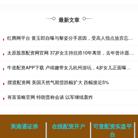
最新文章
红腾网平台 黄玉郎自曝与黎姿分手原因，受高人指点放弃忘年恋，曾在一起三年
太原股票配资网官网 37岁女主持抗癌10年离世，去年曾许愿再活5年，讣告看哭网友
牛道配资APP下载 卢靖姗带女儿杭州游玩，4岁女儿正面曝光，五官立体精致很像韩庚
摆渡配资网 美国天然气期货跌幅扩大 跌幅接近5%
有富策略官网 特朗普称会谈 以军继续轰炸
美港通证券
在线配资开户
可查配资实盘平
台