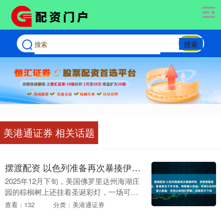
搜索
美港通证券 相关话题
摆渡配资 以色列准备再次暴揍伊朗，伊朗憋着复仇大招，更想一雪前耻，看谁敢先下手为强，特朗普小算盘：支持以色列打伊朗，但美军不下场
2025年12月下旬，美国佛罗里达州海湖庄
园的棕榈树上还挂着圣诞彩灯，一场可能
点燃中东的密会已在酝酿。 以色列总理内
查看：132
分类：美港通证券
塔尼亚胡的专机计划在12月29日降落这