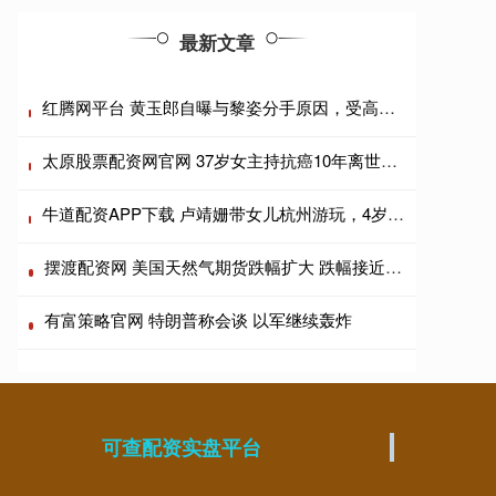
最新文章
红腾网平台 黄玉郎自曝与黎姿分手原因，受高人指点放弃忘年恋，曾在一起三年
太原股票配资网官网 37岁女主持抗癌10年离世，去年曾许愿再活5年，讣告看哭网友
牛道配资APP下载 卢靖姗带女儿杭州游玩，4岁女儿正面曝光，五官立体精致很像韩庚
摆渡配资网 美国天然气期货跌幅扩大 跌幅接近5%
有富策略官网 特朗普称会谈 以军继续轰炸
可查配资实盘平台