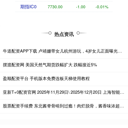
期指IC0
7730.00
-1.00
-0.01%
热点资讯
牛道配资APP下载 卢靖姗带女儿杭州游玩，4岁女儿正面曝光，五官立体精致很像韩庚
摆渡配资网 美国天然气期货跌幅扩大 跌幅接近5%
盈顺配资平台 手机版本免费连板天梯使用教程
亚新T+0配资官网 2025年11月29日\ 2025年12月20日 上海智能建造化工环保产业链招聘会 2025下半年排期表 社会招聘会（上海市中小企业服务大楼）
股票配资手续费 东北酱脊骨啃到过瘾！肉烂脱骨，酱香味浓超下饭