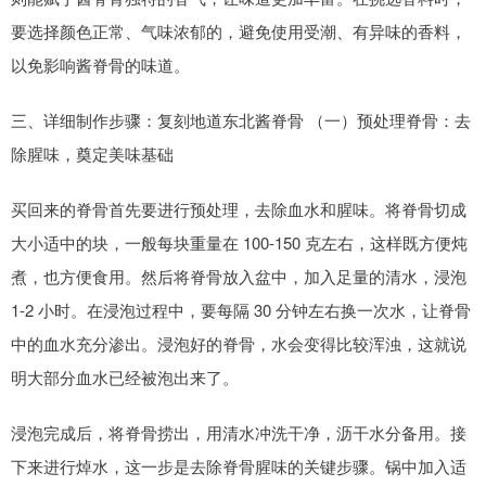
要选择颜色正常、气味浓郁的，避免使用受潮、有异味的香料，
以免影响酱脊骨的味道。
三、详细制作步骤：复刻地道东北酱脊骨 （一）预处理脊骨：去
除腥味，奠定美味基础
买回来的脊骨首先要进行预处理，去除血水和腥味。将脊骨切成
大小适中的块，一般每块重量在 100-150 克左右，这样既方便炖
煮，也方便食用。然后将脊骨放入盆中，加入足量的清水，浸泡
1-2 小时。在浸泡过程中，要每隔 30 分钟左右换一次水，让脊骨
中的血水充分渗出。浸泡好的脊骨，水会变得比较浑浊，这就说
明大部分血水已经被泡出来了。
浸泡完成后，将脊骨捞出，用清水冲洗干净，沥干水分备用。接
下来进行焯水，这一步是去除脊骨腥味的关键步骤。锅中加入适