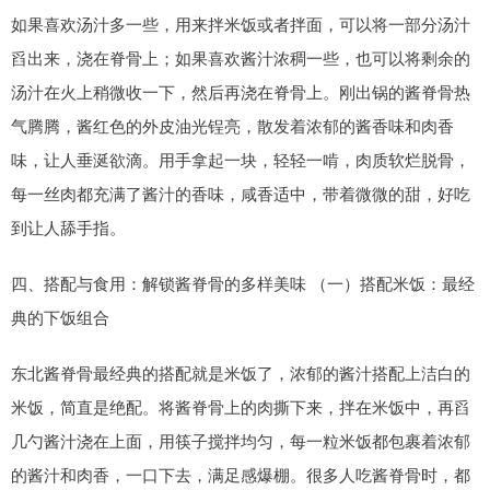
如果喜欢汤汁多一些，用来拌米饭或者拌面，可以将一部分汤汁
舀出来，浇在脊骨上；如果喜欢酱汁浓稠一些，也可以将剩余的
汤汁在火上稍微收一下，然后再浇在脊骨上。刚出锅的酱脊骨热
气腾腾，酱红色的外皮油光锃亮，散发着浓郁的酱香味和肉香
味，让人垂涎欲滴。用手拿起一块，轻轻一啃，肉质软烂脱骨，
每一丝肉都充满了酱汁的香味，咸香适中，带着微微的甜，好吃
到让人舔手指。
四、搭配与食用：解锁酱脊骨的多样美味 （一）搭配米饭：最经
典的下饭组合
东北酱脊骨最经典的搭配就是米饭了，浓郁的酱汁搭配上洁白的
米饭，简直是绝配。将酱脊骨上的肉撕下来，拌在米饭中，再舀
几勺酱汁浇在上面，用筷子搅拌均匀，每一粒米饭都包裹着浓郁
的酱汁和肉香，一口下去，满足感爆棚。很多人吃酱脊骨时，都