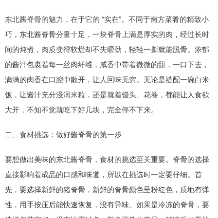
东北酱脊骨的魅力，在于它的 “实在”。不同于南方菜肴的精致小
巧，东北酱脊骨分量十足，一块脊骨上满是厚实的肉，经过长时
间的炖煮，肉质变得软烂却不失嚼劲，轻轻一撕就能脱骨。浓郁
的酱汁包裹着每一丝肉纤维，咸香中带着微微的甜，一口下去，
满满的肉香在口腔中散开，让人回味无穷。无论是搭配一碗白米
饭，让酱汁充分浸润米粒，还是就着馒头、花卷，都能让人食欲
大开，不知不觉就吃下好几块，完全停不下来。
二、食材挑选：做好酱脊骨的第一步
要想做出美味的东北酱脊骨，食材的挑选至关重要。脊骨的选择
直接影响着成品的口感和味道，所以在挑选时一定要仔细。首
先，要选择新鲜的猪脊骨，新鲜的脊骨颜色呈粉红色，质地有弹
性，用手按压后能快速恢复，没有异味。如果是冷冻的脊骨，要