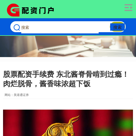
搜索
股票配资手续费 东北酱脊骨啃到过瘾！
肉烂脱骨，酱香味浓超下饭
网站：美港通证券