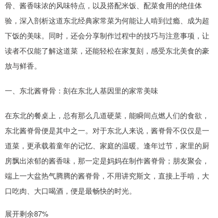
骨、酱香味浓的风味特点，以及搭配米饭、配菜食用的绝佳体
验，深入剖析这道东北经典家常菜为何能让人啃到过瘾、成为超
下饭的美味。同时，还会分享制作过程中的技巧与注意事项，让
读者不仅能了解这道菜，还能轻松在家复刻，感受东北美食的豪
放与鲜香。
一、东北酱脊骨：刻在东北人基因里的家常美味
在东北的餐桌上，总有那么几道硬菜，能瞬间点燃人们的食欲，
东北酱脊骨便是其中之一。对于东北人来说，酱脊骨不仅仅是一
道菜，更承载着童年的记忆、家庭的温暖。逢年过节，家里的厨
房飘出浓郁的酱香味，那一定是妈妈在制作酱脊骨；朋友聚会，
端上一大盆热气腾腾的酱脊骨，不用讲究斯文，直接上手啃，大
口吃肉、大口喝酒，便是最畅快的时光。
展开剩余87%