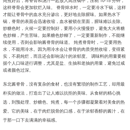
炖煮好后，将脊骨和汤汁一起放入高压锅中，压制 10-15 分钟，
这样脊骨会更加软烂入味。 脊骨焯水时，一定要冷水下锅，这样
才能让脊骨中的血水充分渗出，更好地去除腥味。如果热水下
锅，脊骨的表面会迅速收缩，血水被锁在里面，腥味难以去除。
炒糖色时，火候一定要控制好，要用小火慢慢炒，避免大火将糖
色炒糊，产生苦味。如果糖色炒糊了，一定要重新制作，不能继
续使用，否则会影响酱脊骨的味道。 炖煮脊骨时，一定要用热
水，不能用冷水。因为用冷水会让脊骨的肉质突然收缩，变得紧
实，不易炖烂，而且还会影响汤汁的浓郁度。 调味料的用量要根
据个人口味进行调整，尤其是盐、生抽和老抽的用量，避免过咸
或者颜色过深。
东北酱脊骨，没有复杂的食材，也没有繁琐的制作工艺，却用最
朴实的做法，打造出了让人难以抗拒的美味。从食材的精心挑
选，到预处理、炒糖色、炖煮，每一个步骤都凝聚着对美食的热
爱。它的美味，在于肉烂脱骨的口感，在于浓郁香醇的酱汁，在
于那一口下去满满的幸福感。