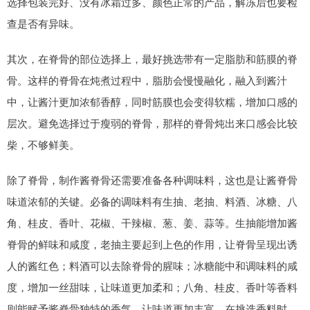
选择包装完好、没有冰霜过多、颜色正常的产品，解冻后也要检
查是否有异味。
其次，在脊骨的部位选择上，最好挑选带有一定脂肪和筋膜的脊
骨。这样的脊骨在炖煮过程中，脂肪会慢慢融化，融入到酱汁
中，让酱汁更加浓郁香醇，同时筋膜也会变得软糯，增加口感的
层次。避免选择过于瘦弱的脊骨，那样的脊骨炖出来口感会比较
柴，不够鲜美。
除了脊骨，制作酱脊骨还需要准备各种调味料，这也是让酱脊骨
味道浓郁的关键。必备的调味料有生抽、老抽、料酒、冰糖、八
角、桂皮、香叶、花椒、干辣椒、葱、姜、蒜等。生抽能增加酱
脊骨的鲜味和咸度，老抽主要起到上色的作用，让脊骨呈现出诱
人的酱红色；料酒可以去除脊骨的腥味；冰糖能中和调味料的咸
度，增加一丝甜味，让味道更加柔和；八角、桂皮、香叶等香料
则能赋予酱脊骨独特的香气，让味道更加丰富。在挑选香料时，