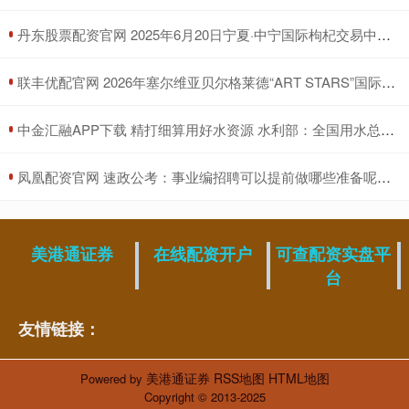
​丹东股票配资官网 2025年6月20日宁夏·中宁国际枸杞交易中心价格行情
​联丰优配官网 2026年塞尔维亚贝尔格莱德“ART STARS”国际大赛
​中金汇融APP下载 精打细算用好水资源 水利部：全国用水总量实现零增长
​凤凰配资官网 速政公考：事业编招聘可以提前做哪些准备呢？_进行_申论_考试
美港通证券
在线配资开户
可查配资实盘平
台
友情链接：
美港通证券
RSS地图
HTML地图
Powered by
Copyright
© 2013-2025