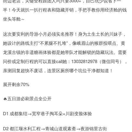
街边老店，关键全程跟团人均只要3000+，自己玩少说省下一
半！今天就扒一扒行程表和隐藏开销，手把手教你用经济舱的钱
坐头等舱～
这次要安利的导游小月必须实名推荐！身为土生土长的川妹子，
她设计的路线主打“不累腿不扎堆”，像峨眉山的猴群投喂点、黄
龙溪古镇的非遗糖画体验都是她带队才能解锁的隐藏玩法。需要
问价或定制行程的可以直接call她：13032812978（微信同号），
亲测回复超快不废话，连景区厕所哪个坑位干净都知道！
展开剩余70%
🔥五日游必刷景点全公开
D1 成都集结→宽窄巷子掏耳朵+川剧变脸体验
D2 都江堰水利工程→青城山道观素斋→夜游锦里古街