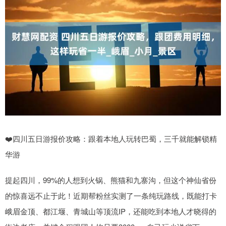
❤️四川五日游报价攻略：跟着本地人玩转巴蜀，三千就能解锁精
华游
提起四川，99%的人想到火锅、熊猫和九寨沟，但这个神仙省份
的惊喜远不止于此！近期帮粉丝实测了一条纯玩路线，既能打卡
峨眉金顶、都江堰、青城山等顶流IP，还能吃到本地人才晓得的