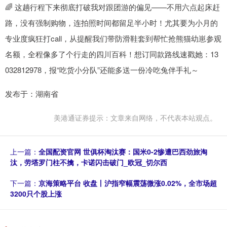
🌈 这趟行程下来彻底打破我对跟团游的偏见——不用六点起床赶
路，没有强制购物，连拍照时间都留足半小时！尤其要为小月的
专业度疯狂打call，从提醒我们带防滑鞋套到帮忙抢熊猫幼崽参观
名额，全程像多了个行走的四川百科！想订同款路线速戳她：13
032812978，报“吃货小分队”还能多送一份冷吃兔伴手礼～
发布于：湖南省
美港通证券提示：文章来自网络，不代表本站观点。
上一篇：
全国配资官网 世俱杯淘汰赛：国米0-2惨遭巴西劲旅淘
汰，劳塔罗门柱不擒，卡诺闪击破门_欧冠_切尔西
下一篇：
京海策略平台 收盘丨沪指窄幅震荡微涨0.02%，全市场超
3200只个股上涨