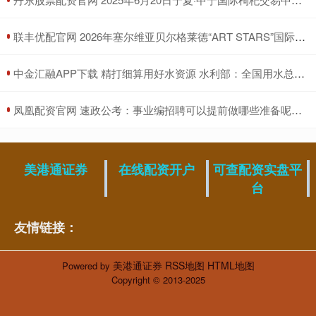
​联丰优配官网 2026年塞尔维亚贝尔格莱德“ART STARS”国际大赛
​中金汇融APP下载 精打细算用好水资源 水利部：全国用水总量实现零增长
​凤凰配资官网 速政公考：事业编招聘可以提前做哪些准备呢？_进行_申论_考试
美港通证券
在线配资开户
可查配资实盘平
台
友情链接：
美港通证券
RSS地图
HTML地图
Powered by
Copyright
© 2013-2025