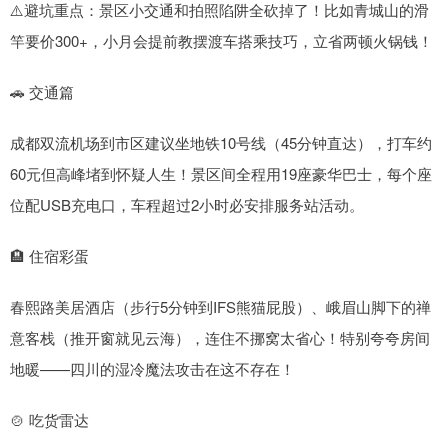
⚠️避坑重点：景区小交通和拍照陷阱全砍掉了！比如青城山的滑
竿要价300+，小月会提前教摆渡车搭乘技巧，立省两顿火锅钱！
🚗 交通篇
成都双流机场到市区建议坐地铁10号线（45分钟直达），打车约
60元但高峰堵到怀疑人生！景区间全程用19座豪华巴士，每个座
位配USB充电口，车程超过2小时必安排服务站活动。
🏨 住宿彩蛋
春熙路美居酒店（步行5分钟到IFS熊猫屁股）、峨眉山脚下的禅
意客栈（推开窗就见云海），连住不挪窝太省心！特别夸夸房间
地暖——四川的湿冷魔法攻击在这不存在！
🍲 吃货雷达