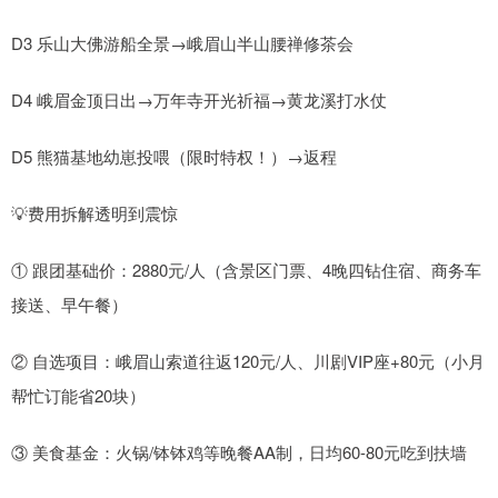
D3 乐山大佛游船全景→峨眉山半山腰禅修茶会
D4 峨眉金顶日出→万年寺开光祈福→黄龙溪打水仗
D5 熊猫基地幼崽投喂（限时特权！）→返程
💡费用拆解透明到震惊
① 跟团基础价：2880元/人（含景区门票、4晚四钻住宿、商务车
接送、早午餐）
② 自选项目：峨眉山索道往返120元/人、川剧VIP座+80元（小月
帮忙订能省20块）
③ 美食基金：火锅/钵钵鸡等晚餐AA制，日均60-80元吃到扶墙