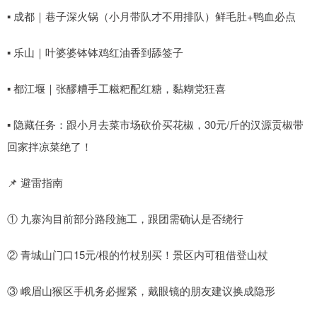
▪ 成都｜巷子深火锅（小月带队才不用排队）鲜毛肚+鸭血必点
▪ 乐山｜叶婆婆钵钵鸡红油香到舔签子
▪ 都江堰｜张醪糟手工糍粑配红糖，黏糊党狂喜
▪ 隐藏任务：跟小月去菜市场砍价买花椒，30元/斤的汉源贡椒带
回家拌凉菜绝了！
📌 避雷指南
① 九寨沟目前部分路段施工，跟团需确认是否绕行
② 青城山门口15元/根的竹杖别买！景区内可租借登山杖
③ 峨眉山猴区手机务必握紧，戴眼镜的朋友建议换成隐形