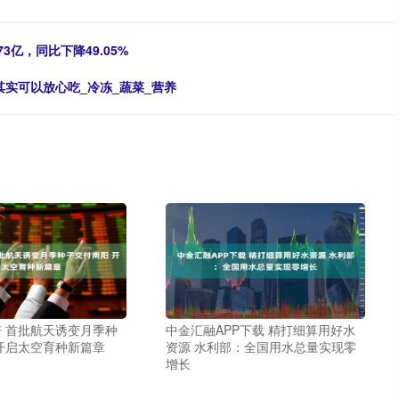
3亿，同比下降49.05%
其实可以放心吃_冷冻_蔬菜_营养
 首批航天诱变月季种
中金汇融APP下载 精打细算用好水
开启太空育种新篇章
资源 水利部：全国用水总量实现零
增长