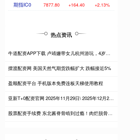
期指IC0
7877.80
+164.40
+2.13%
热点资讯
牛道配资APP下载 卢靖姗带女儿杭州游玩，4岁女儿正面曝光，五官立体精致很像韩庚
摆渡配资网 美国天然气期货跌幅扩大 跌幅接近5%
盈顺配资平台 手机版本免费连板天梯使用教程
亚新T+0配资官网 2025年11月29日\ 2025年12月20日 上海智能建造化工环保产业链招聘会 2025下半年排期表 社会招聘会（上海市中小企业服务大楼）
股票配资手续费 东北酱脊骨啃到过瘾！肉烂脱骨，酱香味浓超下饭