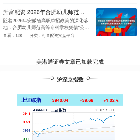
升富配资 2026年合肥幼儿师范高等专科学校高职单招考试校考占比是多少？怎么备考？
随着2026年安徽省高职单招政策的深化落
地，合肥幼儿师范高等专科学校凭借“公办
幼师培养标杆”的硬核口碑，成为万千学子
查看：128
分类：可查配资实盘平台
冲击师范类专业的首选目标。依据该校招
生章程及....
美港通证券文章已加载完成
沪深京指数
上证综指
3940.04
+39.68
+1.02%