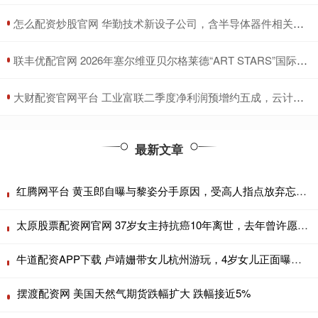
​怎么配资炒股官网 华勤技术新设子公司，含半导体器件相关业务
​联丰优配官网 2026年塞尔维亚贝尔格莱德“ART STARS”国际大赛
​大财配资官网平台 工业富联二季度净利润预增约五成，云计算业务高速增长
最新文章
红腾网平台 黄玉郎自曝与黎姿分手原因，受高人指点放弃忘年恋，曾在一起三年
太原股票配资网官网 37岁女主持抗癌10年离世，去年曾许愿再活5年，讣告看哭网友
牛道配资APP下载 卢靖姗带女儿杭州游玩，4岁女儿正面曝光，五官立体精致很像韩庚
摆渡配资网 美国天然气期货跌幅扩大 跌幅接近5%