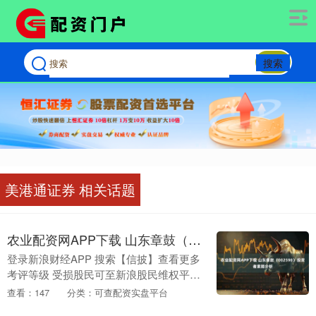
搜索
美港通证券 相关话题
农业配资网APP下载 山东章鼓（002598）投资者索赔分析
登录新浪财经APP 搜索【信披】查看更多
考评等级 受损股民可至新浪股民维权平台
登记该公司维权：
查看：147
分类：可查配资实盘平台
http://wq.finance.sina.com.cn/ 关注....