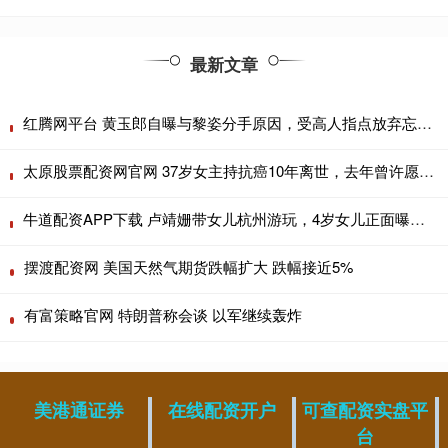
最新文章
红腾网平台 黄玉郎自曝与黎姿分手原因，受高人指点放弃忘年恋，曾在一起三年
太原股票配资网官网 37岁女主持抗癌10年离世，去年曾许愿再活5年，讣告看哭网友
牛道配资APP下载 卢靖姗带女儿杭州游玩，4岁女儿正面曝光，五官立体精致很像韩庚
摆渡配资网 美国天然气期货跌幅扩大 跌幅接近5%
有富策略官网 特朗普称会谈 以军继续轰炸
美港通证券
在线配资开户
可查配资实盘平
台