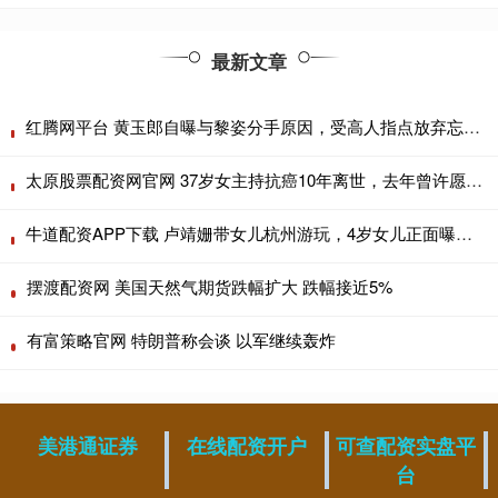
最新文章
红腾网平台 黄玉郎自曝与黎姿分手原因，受高人指点放弃忘年恋，曾在一起三年
太原股票配资网官网 37岁女主持抗癌10年离世，去年曾许愿再活5年，讣告看哭网友
牛道配资APP下载 卢靖姗带女儿杭州游玩，4岁女儿正面曝光，五官立体精致很像韩庚
摆渡配资网 美国天然气期货跌幅扩大 跌幅接近5%
有富策略官网 特朗普称会谈 以军继续轰炸
美港通证券
在线配资开户
可查配资实盘平
台