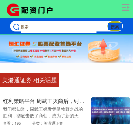
搜索
美港通证券 相关话题
红利策略平台 周武王灭商后，纣王的儿子、哥哥和叔叔尚在人世。他们结局如何？_遗民_周公旦_周朝
我们都知道，周武王姬发凭借牧野之战的
胜利，彻底击败了商朝，成为了新的天下
共主。 商朝的最后一任君主纣王，在败局
查看：195
分类：美港通证券
已定之时，穿上了由宝石缀成的华丽战